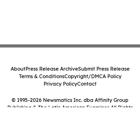
About
Press Release Archive
Submit Press Release
Terms & Conditions
Copyright/DMCA Policy
Privacy Policy
Contact
© 1995-2026 Newsmatics Inc. dba Affinity Group
Publishing & The Latin American Examiner. All Rights
Reserved.
Cookie Settings / Your Privacy Choices