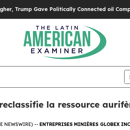
mp Gave Politically Connected oil Companies — n
eclassifie la ressource aurifè
BE NEWSWIRE) --
ENTREPRISES MINIÈRES GLOBEX INC. 