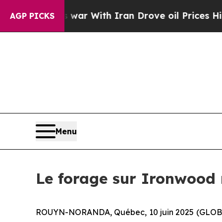
t
As war With Iran Drove oil Prices Higher, Tru
AGP PICKS
Menu
Le forage sur Ironwood r
ROUYN-NORANDA, Québec, 10 juin 2025 (GLO