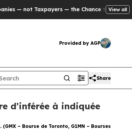
ot Taxpayers — the Chance to Cash in on Publicly
View all
Provided by AGP
Share
re d’inférée à indiquée
(GMX – Bourse de Toronto, G1MN – Bourses