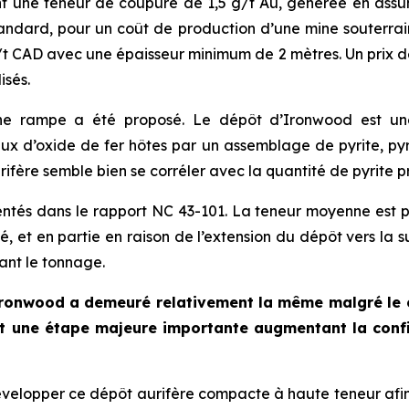
ant une teneur de coupure de 1,5 g/t Au, générée en as
standard, pour un coût de production d’une mine souterra
$/t CAD avec une épaisseur minimum de 2 mètres. Un prix 
isés.
 une rampe a été proposé. Le dépôt d’Ironwood est u
x d’oxide de fer hôtes par un assemblage de pyrite, pyrr
ifère semble bien se corréler avec la quantité de pyrite p
ntés dans le rapport NC 43-101. La teneur moyenne est pl
vé, et en partie en raison de l’extension du dépôt vers la 
ant le tonnage.
 Ironwood a demeuré relativement la même malgré le 
ant une étape majeure importante augmentant la conf
velopper ce dépôt aurifère compacte à haute teneur afin 