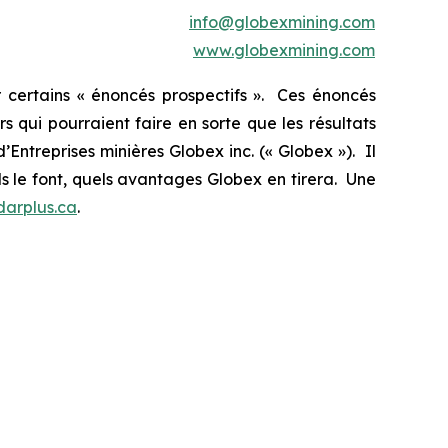
info@globexmining.com
www.globexmining.com
 certains « énoncés prospectifs ». Ces énoncés
 qui pourraient faire en sorte que les résultats
’Entreprises minières Globex inc. (« Globex »). Il
ls le font, quels avantages Globex en tirera. Une
arplus.ca
.