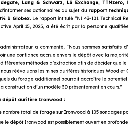
adegate, Lang & Schwarz, LS Exchange, TTMzero,
d’informer ses actionnaires au sujet du
rapport techniq
0% à Globex.
Le rapport intitulé “NI 43-101 Technical R
ive April 15, 2025, a été écrit par la personne qualifiée
t administrateur a commenté, “Nous sommes satisfaits 
oir une confiance accrue envers le dépôt avec la majorit
différentes méthodes d’extraction afin de décider quelle e
ous réévaluons les mines aurifères historiques Wood et C
esquels du forage additionnel pourrait accroître le potenti
 la construction d’un modèle 3D présentement en cours.”
du dépôt aurifère Ironwood :
nombre total de forage sur Ironwood à 105 sondages pou
 le dépôt Ironwood est possiblement ouvert en profonde