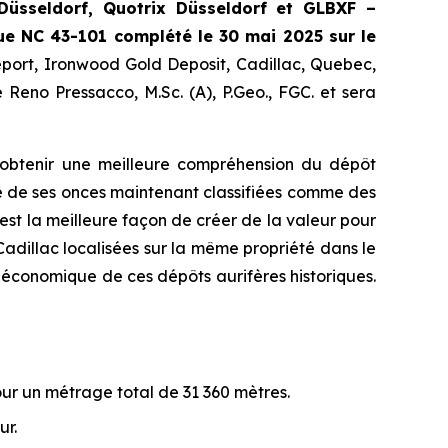
Düsseldorf, Quotrix Düsseldorf
et
GLBXF –
ue NC 43-101 complété le 30 mai 2025 sur le
eport, Ironwood Gold Deposit, Cadillac, Quebec,
 Reno Pressacco, M.Sc. (A), P.Geo., FGC. et sera
d’obtenir une meilleure compréhension du dépôt
é de ses onces maintenant classifiées comme des
st la meilleure façon de créer de la valeur pour
adillac localisées sur la même propriété dans le
el économique de ces dépôts aurifères historiques.
r un métrage total de 31 360 mètres.
ur.