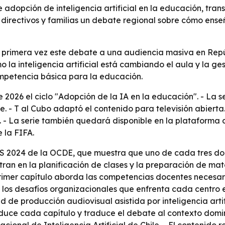
 adopción de inteligencia artificial en la educación, tra
directivos y familias un debate regional sobre cómo enseñ
or primera vez este debate a una audiencia masiva en Repú
 la inteligencia artificial está cambiando el aula y la ge
mpetencia básica para la educación.
 2026 el ciclo "Adopción de la IA en la educación". - La 
le. - T al Cubo adaptó el contenido para televisión abierta
7. - La serie también quedará disponible en la plataforma 
 la FIFA.
IS 2024 de la OCDE, que muestra que uno de cada tres doce
ran en la planificación de clases y la preparación de mate
 primer capítulo aborda las competencias docentes necesar
 en los desafíos organizacionales que enfrenta cada centro
de producción audiovisual asistida por inteligencia artifi
onduce cada capítulo y traduce el debate al contexto domi