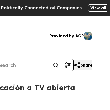
cally Connected oil Companies — not Taxpayers —
View all
Provided by AGP
Share
cación a TV abierta