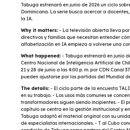
Tabuga estrenará en junio de 2026 un ciclo sobre
Dominicana. La serie busca acercar a docentes, 
la IA.
Why it matters:
- La televisión abierta lleva p
directivos y familias que necesitan entender cómo
alfabetización en IA empieza a volverse una co
What happened:
- Tabuga estrenará en junio de
Centro Nacional de Inteligencia Artificial de Chi
21 y 28 de junio a las 4:00 p. m. por CDN Canal 3
pueden ajustarse por los partidos del Mundial de
The details:
- El ciclo parte de la encuesta TAL
en su trabajo. - Los usos más comunes se concent
transformadores siguen siendo incipientes. - El
capítulo se centra en la gestión institucional y
Tabuga adaptó el material original con su unidad 
de especialistas internacionales. - T al Cubo c