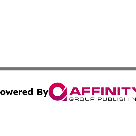
owered By
ubmit Press Release
Terms & Conditions
Copyright/DMCA
. dba Affinity Group Publishing & The Latin American Exa