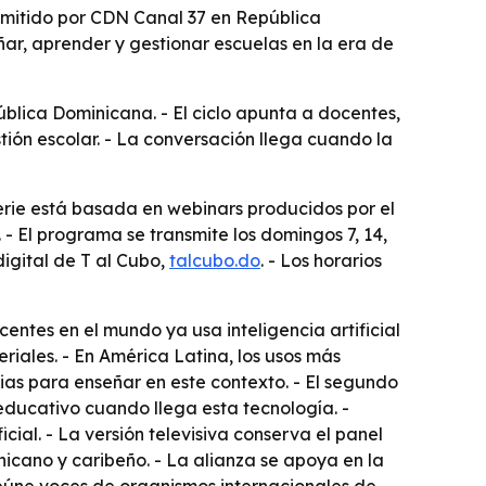
nsmitido por CDN Canal 37 en República
ar, aprender y gestionar escuelas en la era de
blica Dominicana. - El ciclo apunta a docentes,
stión escolar. - La conversación llega cuando la
serie está basada en webinars producidos por el
. - El programa se transmite los domingos 7, 14,
digital de T al Cubo,
talcubo.do
. - Los horarios
ntes en el mundo ya usa inteligencia artificial
riales. - En América Latina, los usos más
ias para enseñar en este contexto. - El segundo
 educativo cuando llega esta tecnología. -
cial. - La versión televisiva conserva el panel
nicano y caribeño. - La alianza se apoya en la