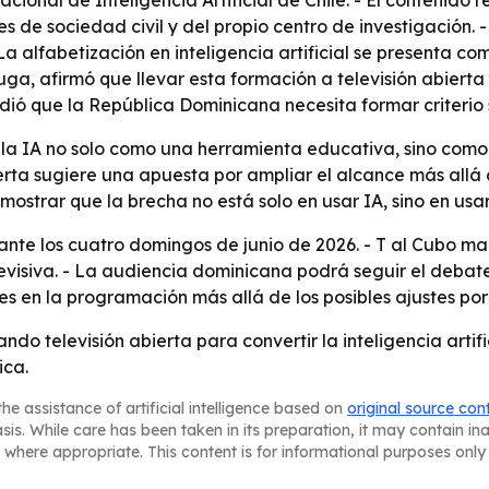
ional de Inteligencia Artificial de Chile. - El contenido
e sociedad civil y del propio centro de investigación. - E
- La alfabetización en inteligencia artificial se presenta
buga, afirmó que llevar esta formación a televisión abier
ió que la República Dominicana necesita formar criterio sob
la IA no solo como una herramienta educativa, sino como 
rta sugiere una apuesta por ampliar el alcance más allá d
strar que la brecha no está solo en usar IA, sino en usar
ante los cuatro domingos de junio de 2026. - T al Cubo ma
levisiva. - La audiencia dominicana podrá seguir el deba
s en la programación más allá de los posibles ajustes por
do televisión abierta para convertir la inteligencia artif
ica.
he assistance of artificial intelligence based on
original source con
asis. While care has been taken in its preparation, it may contain i
 where appropriate. This content is for informational purposes only 