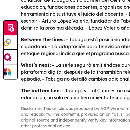
condición de Tabuga como partner del Centro Nac
educación, fundaciones docentes, organizaciones d
herramienta no sustituye el juicio del docente. 
escribir. - Arturo López Valerio, fundador de Ta
definirá la próxima década. - López Valerio añad
Between the lines:
- Tabuga está posicionando 
ciudadana. - La adaptación para televisión abie
enfoque regional indica que el programa busca mo
What's next:
- La serie seguirá emitiéndose dur
plataforma digital después de la transmisión te
episodio. - Tabuga no detalló cambios adicionale
The bottom line:
- Tabuga y T al Cubo están usan
educación, no solo en una herramienta tecnológ
Disclaimer: This article was produced by AGP Wire with t
and readability. This content is provided on an “as is” b
original source and independently verify key information
other professional advice.