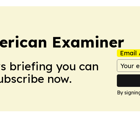
erican Examiner
Email 
ws briefing you can
Subscribe now.
By signin