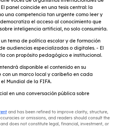
 reúne voces de organismos internacionales de
l panel coincide en una tesis central: la
 como una competencia tan urgente como leer y
ta democratiza el acceso al conocimiento que
re inteligencia artificial, no solo consumirla.
un tema de política escolar y de formación
e audiencias especializadas o digitales. - El
la con propósito pedagógico e institucional.
ntendrá disponible el contenido en su
te con un marco local y caribeño en cada
 el Mundial de la FIFA.
icial en una conversación pública sobre
tent
and has been refined to improve clarity, structure,
naccuracies or omissions, and readers should consult the
and does not constitute legal, financial, investment, or