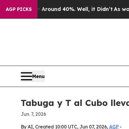
Floor Around 40%. Well, it Didn’t
As war With 
AGP PICKS
Menu
Tabuga y T al Cubo llev
Jun. 7, 2026
By AI, Created 10:00 UTC, Jun 07, 2026,
AGP
-